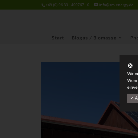
+49 (0) 96 33 - 400767 - 0
info@sm-energy.de
Start
Biogas / Biomasse
Pho
Wir v
Wenn 
einve
✓ A